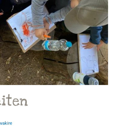
iten
wakire