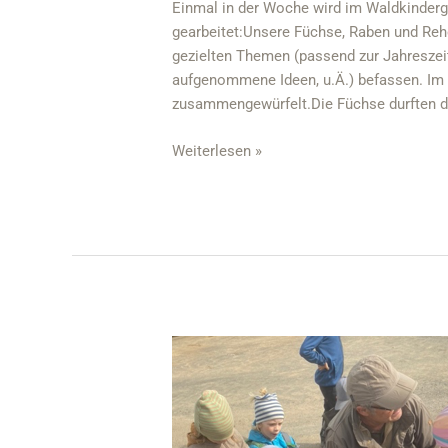
Einmal in der Woche wird im Waldkinderg
gearbeitet:Unsere Füchse, Raben und Rehe 
gezielten Themen (passend zur Jahreszeit
aufgenommene Ideen, u.Ä.) befassen. Im
zusammengewürfelt.Die Füchse durften de
Weiterlesen »
Kartoffelernte
bei
den
Remlinger
Rüben