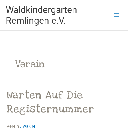
Zum
Waldkindergarten
Inhalt
springen
Remlingen e.V.
Verein
Warten Auf Die
Warten
auf
die
Registernummer
Registernummer
Verein
/
wakire