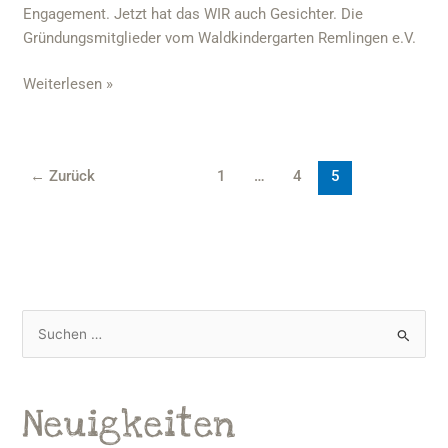
Engagement. Jetzt hat das WIR auch Gesichter. Die
Gründungsmitglieder vom Waldkindergarten Remlingen e.V.
Weiterlesen »
←
Zurück
1
…
4
5
S
u
c
Neuigkeiten
h
e